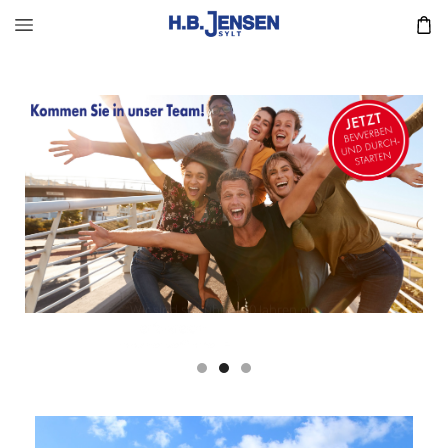
Wir sind seit über 170 Jahren ein
erfolgreicher, unabhängiger,
inhabergeführter Familienbetrieb in
Westerland auf Sylt und betreiben
zum einen das größte Modehaus der
Insel und zum anderen unser Haus
für Freizeit & Wohnen.
Hier Bewerben