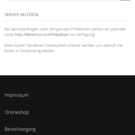
SERVICE HELPDESK:
Bei Serviceanfragen oder dringenden Problemen stehen wir jederzeit
unter
http://develnox.com/helpdesk/
zur Verfügung.
Bitte nutzen Sie dieses Ticketsystem und wir werden uns zeitnah mit
Ihnen in Verbindung setzten.
Impressum
Onlineshop
Bestellvorgang