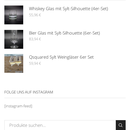
Whiskey Glas mit Sylt-Silhouette (4er-Set)
55,96
€
Bier Glas mit Sylt-Silhouette (6er-Set)
83,94
€
Qsquared Sylt Weingläser 6er Set
59,94
€
FOLGE UNS AUF INSTAGRAM
[instagram-feed]